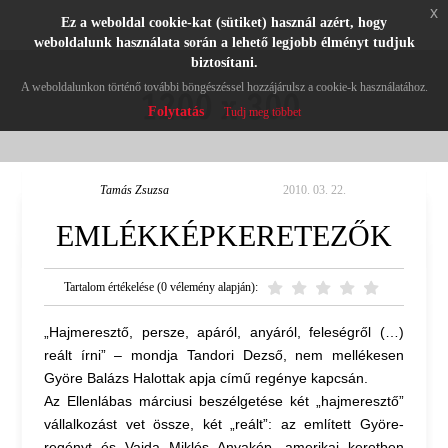
x
Ez a weboldal cookie-kat (sütiket) használ azért, hogy
weboldalunk használata során a lehető legjobb élményt tudjuk
biztosítani.
A weboldalunkon történő további böngészéssel hozzájárulsz a cookie-k használatához.
Folytatás
Tudj meg többet
Tamás Zsuzsa
2010. 03. 22.
EMLÉKKÉPKERETEZŐK
Tartalom értékelése (0 vélemény alapján):
„Hajmeresztő, persze, apáról, anyáról, feleségről (…)
reált írni” – mondja Tandori Dezső, nem mellékesen
Györe Balázs Halottak apja című regénye kapcsán.
Az Ellenlábas márciusi beszélgetése két „hajmeresztő”
vállalkozást vet össze, két „reált”: az említett Györe-
regényt és Vajda Miklós Anyakép, amerikai keretben