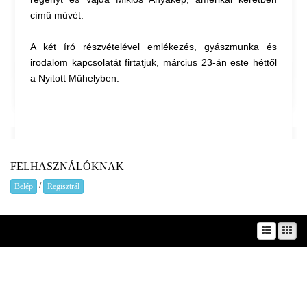
című művét.
A két író részvételével emlékezés, gyászmunka és
irodalom kapcsolatát firtatjuk, március 23-án este héttől
a Nyitott Műhelyben.
FELHASZNÁLÓKNAK
/
Belép
Regisztrál
A prae.hu művészeti portál és a Prae folyóirat kiadását, működését a Magyar Kultúráért
Alapítvány – Petőfi Kulturális Ügynökség – támogatja.